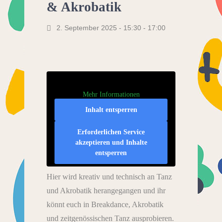
& Akrobatik
2. September 2025 - 15:30
-
17:00
Mehr Informationen
Inhalt entsperren
Erforderlichen Service
akzeptieren und Inhalte
entsperren
Hier wird kreativ und technisch an Tanz
und Akrobatik herangegangen und ihr
könnt euch in Breakdance, Akrobatik
und zeitgenössischen Tanz ausprobieren.