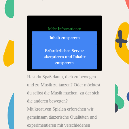
Mehr Informationen
Inhalt entsperren
Erforderlichen Service
akzeptieren und Inhalte
entsperren
Hast du Spaß daran, dich zu bewegen
und zu Musik zu tanzen? Oder möchtest
du selbst die Musik machen, zu der sich
die anderen bewegen?
Mit kreativen Spielen erforschen wir
gemeinsam tänzerische Qualitäten und
experimentieren mit verschiedenen