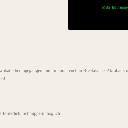
Mehr Informati
krobatik herangegangen und ihr könnt euch in Breakdance, Akrobatik 
ei!
rforderlich, Schnuppern möglich