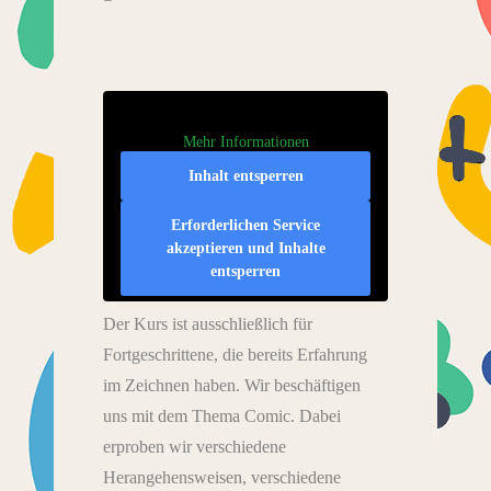
Mehr Informationen
Inhalt entsperren
Erforderlichen Service
akzeptieren und Inhalte
entsperren
Der Kurs ist ausschließlich für
Fortgeschrittene, die bereits Erfahrung
im Zeichnen haben. Wir beschäftigen
uns mit dem Thema Comic. Dabei
erproben wir verschiedene
Herangehensweisen, verschiedene