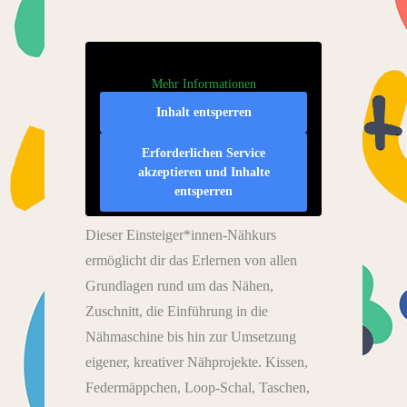
Mehr Informationen
Inhalt entsperren
Erforderlichen Service
akzeptieren und Inhalte
entsperren
Dieser Einsteiger*innen-Nähkurs
ermöglicht dir das Erlernen von allen
Grundlagen rund um das Nähen,
Zuschnitt, die Einführung in die
Nähmaschine bis hin zur Umsetzung
eigener, kreativer Nähprojekte. Kissen,
Federmäppchen, Loop-Schal, Taschen,