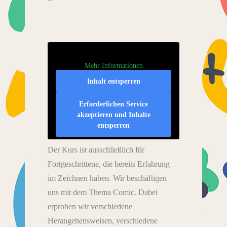
Mehr Informationen
Inhalt entsperren
Erforderlichen Service
akzeptieren und Inhalte
entsperren
Der Kurs ist ausschließlich für
Fortgeschrittene, die bereits Erfahrung
im Zeichnen haben. Wir beschäftigen
uns mit dem Thema Comic. Dabei
erproben wir verschiedene
Herangehensweisen, verschiedene