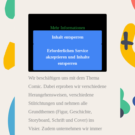
Mehr Informationen
Inhalt entsperren
Erforderlichen Service
akzeptieren und Inhalte
entsperren
Wir beschäftigen uns mit dem Thema
Comic. Dabei erproben wir verschiedene
Herangehensweisen, verschiedene
Stilrichtungen und nehmen alle
Grundthemen (Figur, Geschichte,
Storyboard, Schrift und Cover) ins
Visier. Zudem unternehmen wir immer