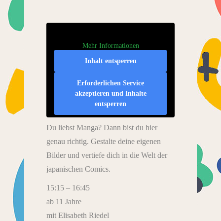
Mehr Informationen
Inhalt entsperren
Erforderlichen Service
akzeptieren und Inhalte
entsperren
Du liebst Manga? Dann bist du hier
genau richtig. Gestalte deine eigenen
Bilder und vertiefe dich in die Welt der
japanischen Comics.
15:15 – 16:45
ab 11 Jahre
mit Elisabeth Riedel