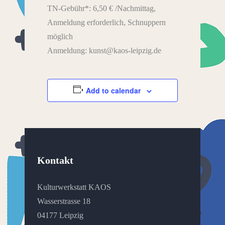
TN-Gebühr*: 6,50 € /Nachmittag,
Anmeldung erforderlich, Schnuppern
möglich
Anmeldung: kunst@kaos-leipzig.de
Add to calendar
Kontakt
Kulturwerkstatt KAOS
Wasserstrasse 18
04177 Leipzig