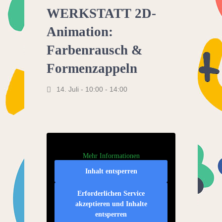
WERKSTATT 2D-
Animation:
Farbenrausch &
Formenzappeln
14. Juli - 10:00
-
14:00
Mehr Informationen
Inhalt entsperren
Erforderlichen Service
akzeptieren und Inhalte
entsperren