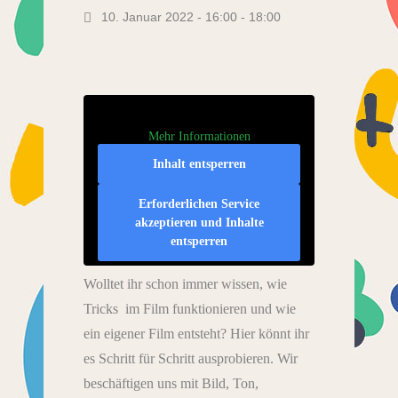
10. Januar 2022 - 16:00
-
18:00
Mehr Informationen
Inhalt entsperren
Erforderlichen Service
akzeptieren und Inhalte
entsperren
Wolltet ihr schon immer wissen, wie
Tricks im Film funktionieren und wie
ein eigener Film entsteht? Hier könnt ihr
es Schritt für Schritt ausprobieren. Wir
beschäftigen uns mit Bild, Ton,