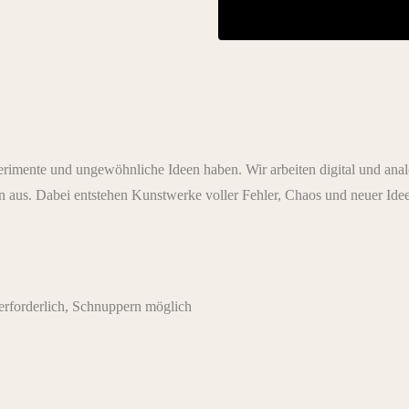
rimente und ungewöhnliche Ideen haben. Wir arbeiten digital und anal
aus. Dabei entstehen Kunstwerke voller Fehler, Chaos und neuer Ide
rforderlich, Schnuppern möglich