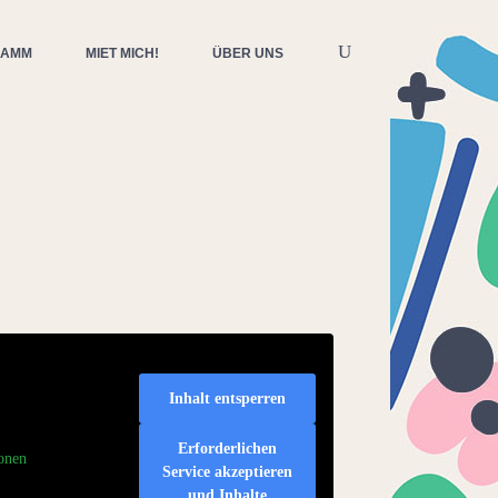
RAMM
MIET MICH!
ÜBER UNS
Inhalt entsperren
Erforderlichen
onen
Service akzeptieren
und Inhalte