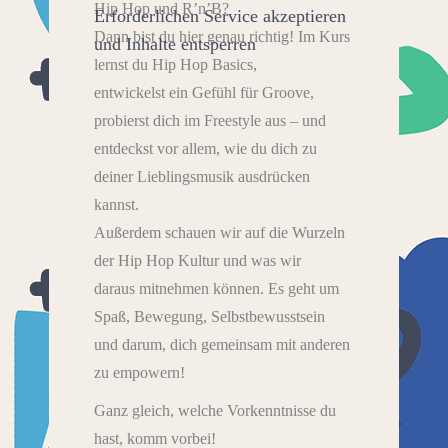
Hip Hop und R’n’B?
Erforderlichen Service akzeptieren
Dann bist du hier genau richtig! Im Kurs
und Inhalte entsperren
lernst du Hip Hop Basics,
entwickelst ein Gefühl für Groove,
probierst dich im Freestyle aus – und
entdeckst vor allem, wie du dich zu
deiner Lieblingsmusik ausdrücken
kannst.
Außerdem schauen wir auf die Wurzeln
der Hip Hop Kultur und was wir
daraus mitnehmen können. Es geht um
Spaß, Bewegung, Selbstbewusstsein
und darum, dich gemeinsam mit anderen
zu empowern!
Ganz gleich, welche Vorkenntnisse du
hast, komm vorbei!