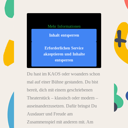
Mehr Informationen
Inhalt entsperren
Erforderlichen Service
akzeptieren und Inhalte
entsperren
Du hast im KAOS oder woanders schon
mal auf einer Bühne gestanden. Du bist
bereit, dich mit einem geschriebenen
Theaterstück – klassisch oder modern –
auseinanderzusetzen. Dafür bringst Du
Ausdauer und Freude am
Zusammenspiel mit anderen mit. Am