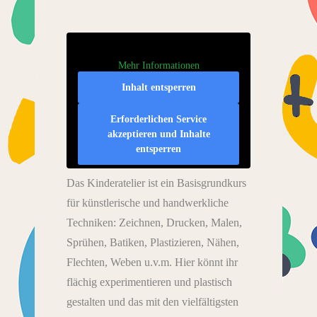
Mehr Informationen
Inhalt entsperren
Erforderlichen Service
akzeptieren und Inhalte
entsperren
Das Kinderatelier ist ein Basisgrundkurs
für künstlerische und handwerkliche
Techniken: Zeichnen, Drucken, Malen,
Sprühen, Batiken, Plastizieren, Nähen,
Flechten, Weben u.v.m. Hier könnt ihr
flächig experimentieren und plastisch
gestalten und das mit den vielfältigsten