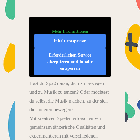
Mehr Informationen
Inhalt entsperren
Erforderlichen Service
akzeptieren und Inhalte
entsperren
Hast du Spaß daran, dich zu bewegen
und zu Musik zu tanzen? Oder möchtest
du selbst die Musik machen, zu der sich
die anderen bewegen?
Mit kreativen Spielen erforschen wir
gemeinsam tänzerische Qualitäten und
experimentieren mit verschiedenen