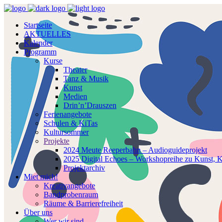
Startseite
AKTUELLES
Kalender
Programm
Kurse
Theater
Tanz & Musik
Kunst
Medien
Drin’n’Drauszen
Ferienangebote
Schulen & KiTas
Kultursommer
Projekte
2024 Meute Reeperbahn – Audioguideprojekt
2025 Digital Echoes – Workshopreihe zu Kunst, KI
Projektarchiv
Miet mich!
Kreativangebote
Bandprobenraum
Räume & Barrierefreiheit
Über uns
Wer wir sind