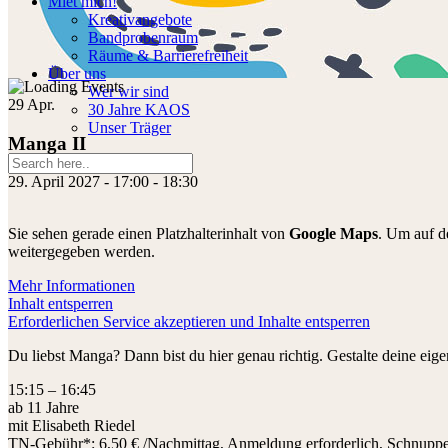
Miet mich!
Kreativangebote
Bandprobenraum
Räume & Barrierefreiheit
Über uns
Wer wir sind
29
Apr.
30 Jahre KAOS
Unser Träger
Manga II
29. April 2027 - 17:00
-
18:30
Sie sehen gerade einen Platzhalterinhalt von
Google Maps
. Um auf de
weitergegeben werden.
Mehr Informationen
Inhalt entsperren
Erforderlichen Service akzeptieren und Inhalte entsperren
Du liebst Manga? Dann bist du hier genau richtig. Gestalte deine eige
15:15 – 16:45
ab 11 Jahre
mit Elisabeth Riedel
TN-Gebühr*: 6,50 € /Nachmittag, Anmeldung erforderlich, Schnupp