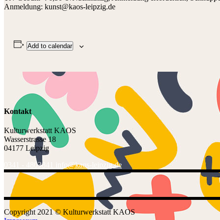
Anmeldung: kunst@kaos-leipzig.de
Add to calendar
Kontakt
Kulturwerkstatt KAOS
Wasserstrasse 18
04177 Leipzig
0341 - 4803841
info@kaos-leipzig.de
Copyright 2021 ©
Kulturwerkstatt KAOS