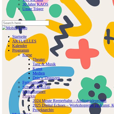
30 Jahre KAOS
Unser Träger
Startseite
AKTUELLES
Kalender
Programm
Kurse
Theater
Tanz & Musik
Kunst
Medien
Drin’n’Drauszen
Ferienangebote
Schulen & KiTas
Kultursommer
Projekte
2024 Meute Reeperbahn – Audioguideprojekt
2025 Digital Echoes – Workshopreihe zu Kunst, KI
Projektarchiv