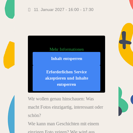
11. Januar 2027 - 16:00
-
17:30
Mehr Informationen
Inhalt entsperren
Erforderlichen Service
akzeptieren und Inhalte
entsperren
Wir wollen genau hinschauen: Was
macht Fotos einzigartig, interessant oder
schön?
Wie kann man Geschichten mit einem
einzigen Foto zeigen? Wie wird aus