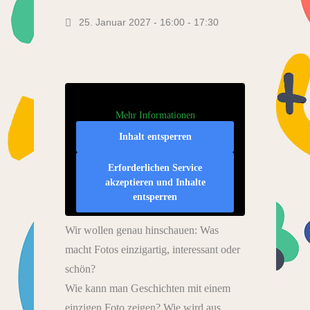
25. Januar 2027 - 16:00
-
17:30
Mehr Informationen
Inhalt entsperren
Erforderlichen Service
akzeptieren und Inhalte
entsperren
Wir wollen genau hinschauen: Was
macht Fotos einzigartig, interessant oder
schön?
Wie kann man Geschichten mit einem
einzigen Foto zeigen? Wie wird aus