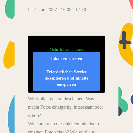
7. Juni 2027 - 16:00
-
17:30
Mehr Informationen
Inhalt entsperren
Erforderlichen Service
akzeptieren und Inhalte
entsperren
Wir wollen genau hinschauen: Was
macht Fotos einzigartig, interessant oder
schön?
Wie kann man Geschichten mit einem
einzigen Foto zeigen? Wie wird aus