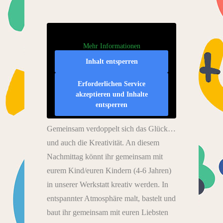
Mehr Informationen
Inhalt entsperren
Erforderlichen Service
akzeptieren und Inhalte
entsperren
Gemeinsam verdoppelt sich das Glück…
und auch die Kreativität. An diesem
Nachmittag könnt ihr gemeinsam mit
eurem Kind/euren Kindern (4-6 Jahren)
in unserer Werkstatt kreativ werden. In
entspannter Atmosphäre malt, bastelt und
baut ihr gemeinsam mit euren Liebsten