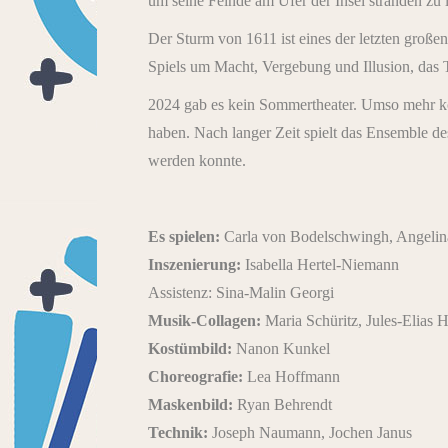
um seine Feinde am Ufer der Insel stranden zu 
Der Sturm von 1611 ist eines der letzten große
Spiels um Macht, Vergebung und Illusion, das T
2024 gab es kein Sommertheater. Umso mehr könn
haben. Nach langer Zeit spielt das Ensemble d
werden konnte.
Es spielen:
Carla von Bodelschwingh, Angelina 
Inszenierung:
Isabella Hertel-Niemann
Assistenz: Sina-Malin Georgi
Musik-Collagen:
Maria Schüritz, Jules-Elias H
Kostümbild:
Nanon Kunkel
Choreografie:
Lea Hoffmann
Maskenbild:
Ryan Behrendt
Technik:
Joseph Naumann, Jochen Janus