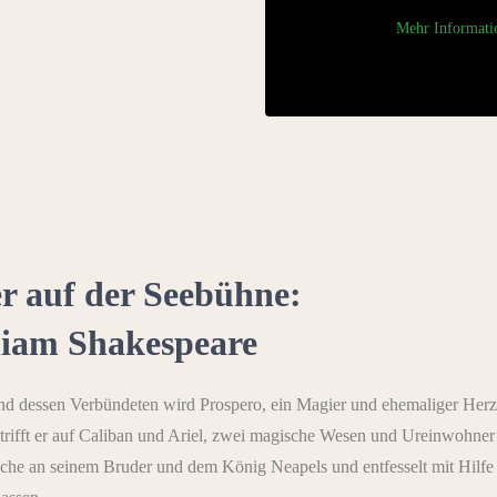
Mehr Informati
 auf der Seebühne:
liam Shakespeare
nd dessen Verbündeten wird Prospero, ein Magier und ehemaliger Herz
trifft er auf Caliban und Ariel, zwei magische Wesen und Ureinwohner d
ache an seinem Bruder und dem König Neapels und entfesselt mit Hilfe