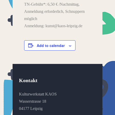
TN-Gebühr*: 6,50 € /Nachmittag,
Anmeldung erforderlich, Schnuppern
möglich
Anmeldung: kunst@kaos-leipzig.de
Add to calendar
Kontakt
Kulturwerkstatt KAOS
Wasserstrasse 18
04177 Leipzig