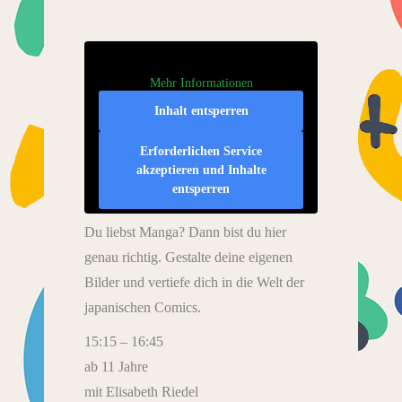
Mehr Informationen
Inhalt entsperren
Erforderlichen Service
akzeptieren und Inhalte
entsperren
Du liebst Manga? Dann bist du hier
genau richtig. Gestalte deine eigenen
Bilder und vertiefe dich in die Welt der
japanischen Comics.
15:15 – 16:45
ab 11 Jahre
mit Elisabeth Riedel