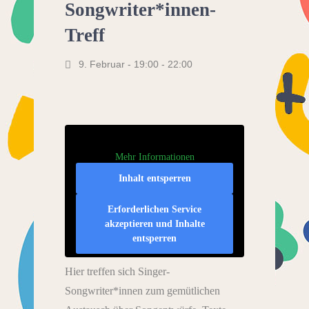
Songwriter*innen-
Treff
9. Februar - 19:00
-
22:00
Mehr Informationen
Inhalt entsperren
Erforderlichen Service
akzeptieren und Inhalte
entsperren
Hier treffen sich Singer-
Songwriter*innen zum gemütlichen