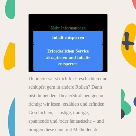
Mehr Informationen
Inhalt entsperren
Erforderlichen Service
akzeptieren und Inhalte
entsperren
Du interessierst dich für Geschichten und
schlüpfst gern in andere Rollen? Dann
bist du bei den TheaterStrolchen genau
richtig: wir lesen, erzählen und erfinden
Geschichten, – lustige, traurige,
spannende und /oder fantastische – und
bringen diese dann mit Methoden der