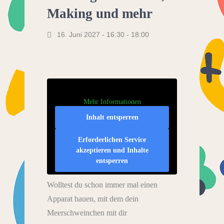
Making und mehr
16. Juni 2027 - 16:30
-
18:00
Mehr Informationen
Inhalt entsperren
Erforderlichen Service
akzeptieren und Inhalte
entsperren
Wolltest du schon immer mal einen
Apparat bauen, mit dem dein
Meerschweinchen mit dir