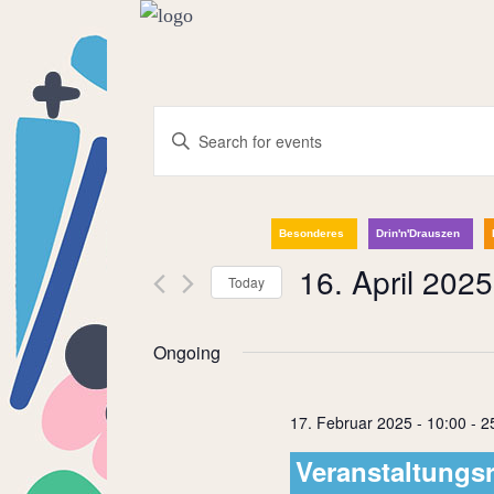
Events
Enter
Keyword.
Search
Search
for
Besonderes
Drin'n'Drauszen
and
Events
16. April 2025
Today
by
Select
Keyword.
Views
date.
Ongoing
Navigation
17. Februar 2025 - 10:00
-
2
Veranstaltungsr