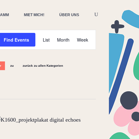
RAMM
MIET MICH!
ÜBER UNS
Event
Find Events
List
Month
Week
Views
Navigation
r
zu
zurück zu allen Kategorien