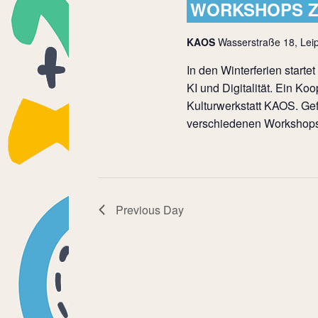
WORKSHOPS ZU 
KAOS
Wasserstraße 18, Leip
In den Winterferien start
KI und Digitalität. Ein Ko
Kulturwerkstatt KAOS. Gef
verschiedenen Workshops k
Previous Day