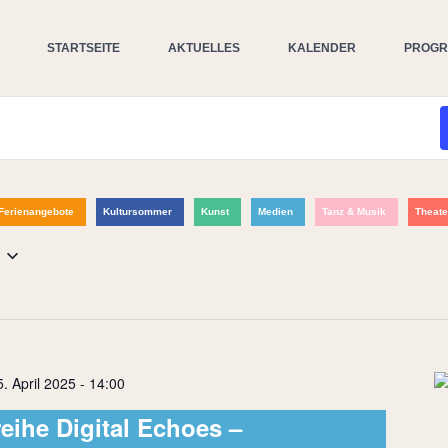
STARTSEITE
AKTUELLES
KALENDER
PROG
Ferienangebote
Kultursommer
Kunst
Medien
Tanz & Musik
Theate
5. April 2025 - 14:00
eihe Digital Echoes –