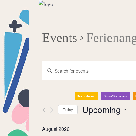
Events
Ferienan
Events
Enter
Keyword.
Search
Search
for
Besonderes
Drin'n'Drauszen
and
Events
Upcoming
Today
by
Select
Keyword.
Views
date.
August 2026