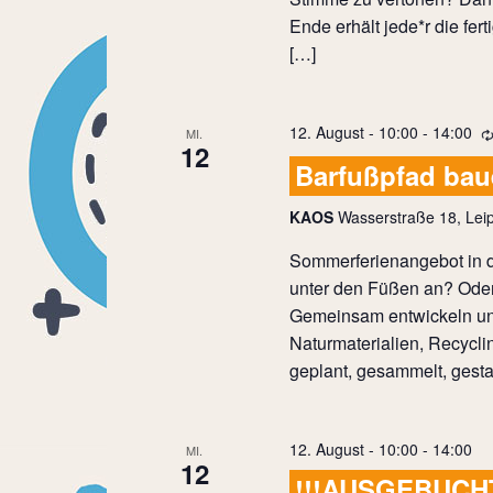
Ende erhält jede*r die fer
[…]
12. August - 10:00
-
14:00
MI.
12
Barfußpfad ba
KAOS
Wasserstraße 18, Leip
Sommerferienangebot in d
unter den Füßen an? Oder
Gemeinsam entwickeln und
Naturmaterialien, Recycli
geplant, gesammelt, gestal
12. August - 10:00
-
14:00
MI.
12
!!!AUSGEBUCHT