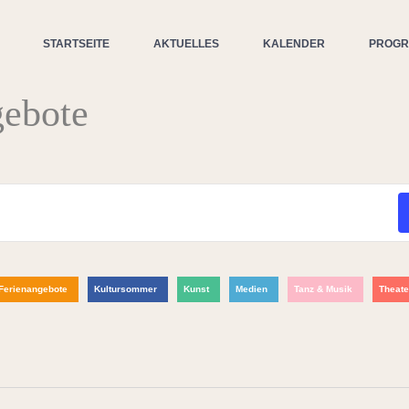
STARTSEITE
AKTUELLES
KALENDER
PROG
gebote
Ferienangebote
Kultursommer
Kunst
Medien
Tanz & Musik
Theate