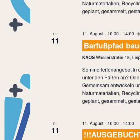
Naturmaterialien, Recycli
geplant, gesammelt, gestal
11. August - 10:00
-
14:00
DI.
11
Barfußpfad ba
KAOS
Wasserstraße 18, Leip
Sommerferienangebot in d
unter den Füßen an? Oder
Gemeinsam entwickeln und
Naturmaterialien, Recycli
geplant, gesammelt, gestal
11. August - 10:00
-
14:00
DI.
11
!!!AUSGEBUCH