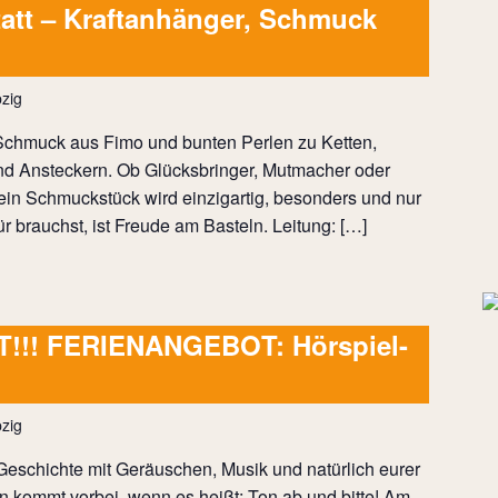
tt – Kraftanhänger, Schmuck
zig
Schmuck aus Fimo und bunten Perlen zu Ketten,
d Ansteckern. Ob Glücksbringer, Mutmacher oder
ein Schmuckstück wird einzigartig, besonders und nur
für brauchst, ist Freude am Basteln. Leitung: […]
!!! FERIENANGEBOT: Hörspiel-
zig
 Geschichte mit Geräuschen, Musik und natürlich eurer
 kommt vorbei, wenn es heißt: Ton ab und bitte! Am