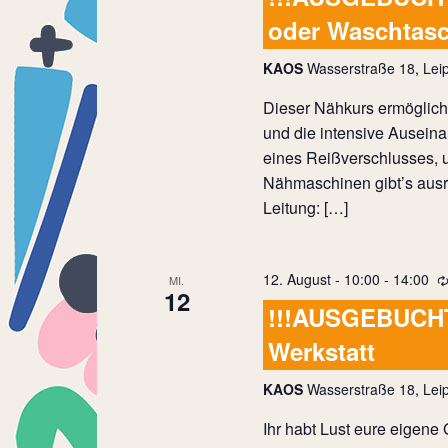
oder Waschtas
KAOS
Wasserstraße 18, Leip
Dieser Nähkurs ermöglich
und die intensive Ausein
eines Reißverschlusses, 
Nähmaschinen gibt’s ausre
Leitung: […]
12. August - 10:00
-
14:00
MI.
12
!!!AUSGEBUCHT
Werkstatt
KAOS
Wasserstraße 18, Leip
Ihr habt Lust eure eigene