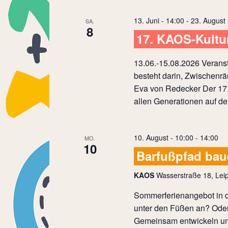
Navigation
13. Juni - 14:00
-
23. August 
SA.
8
17. KAOS-Kult
13.06.-15.08.2026 Veranst
besteht darin, Zwischenrä
Eva von Redecker Der 17. 
allen Generationen auf d
10. August - 10:00
-
14:00
MO.
10
Barfußpfad ba
KAOS
Wasserstraße 18, Leip
Sommerferienangebot in d
unter den Füßen an? Oder
Gemeinsam entwickeln und