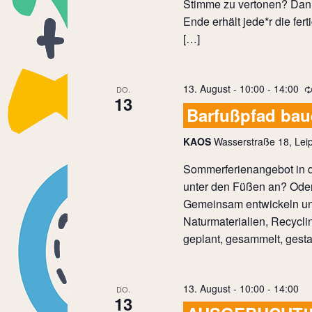
Stimme zu vertonen? Dann
Ende erhält jede*r die fer
[…]
13. August - 10:00
-
14:00
DO.
13
Barfußpfad ba
KAOS
Wasserstraße 18, Leip
Sommerferienangebot in d
unter den Füßen an? Oder
Gemeinsam entwickeln und
Naturmaterialien, Recycli
geplant, gesammelt, gestal
13. August - 10:00
-
14:00
DO.
13