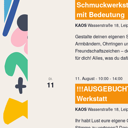
Schmuckwerksta
mit Bedeutung
KAOS
Wasserstraße 18, Leip
Gestalte deinen eigenen 
Armbändern, Ohrringen un
Freundschaftszeichen – d
für dich! Alles, was du da
11. August - 10:00
-
14:00
DI.
11
!!!AUSGEBUCHT
Werkstatt
KAOS
Wasserstraße 18, Leip
Ihr habt Lust eure eigene
Stimme zu vertonen? Dann