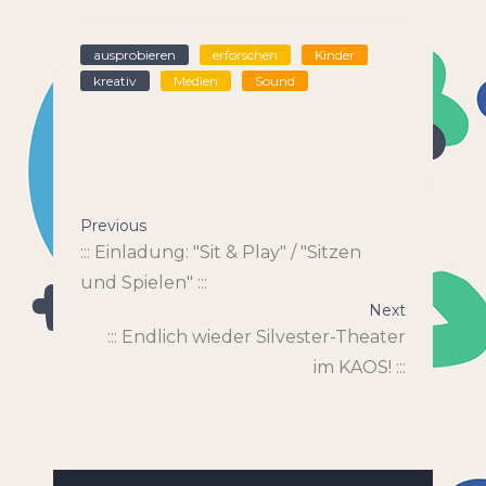
ausprobieren
erforschen
Kinder
kreativ
Medien
Sound
Previous
::: Einladung: "Sit & Play" / "Sitzen
und Spielen" :::
Next
::: Endlich wieder Silvester-Theater
im KAOS! :::