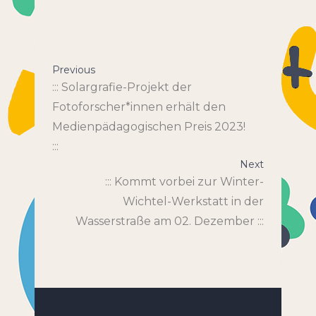
Previous
::: Solargrafie-Projekt der
Fotoforscher*innen erhält den
Medienpädagogischen Preis 2023!
:::
Next
::: Kommt vorbei zur Winter-
Wichtel-Werkstatt in der
Wasserstraße am 02. Dezember :::