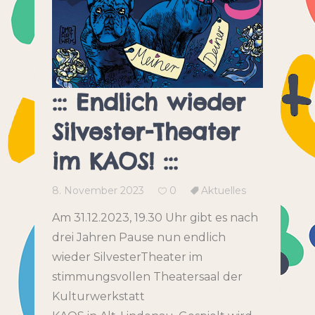
::: Endlich wieder
Silvester-Theater
im KAOS! :::
8. November 2023
0
Aktuelles
Am 31.12.2023, 19.30 Uhr gibt es nach
drei Jahren Pause nun endlich
wieder SilvesterTheater im
stimmungsvollen Theatersaal der
Kulturwerkstatt