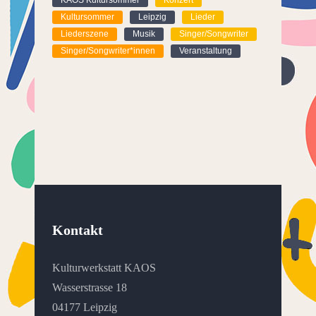
KAOS Kultursommer
Konzert
Kultursommer
Leipzig
Lieder
Liederszene
Musik
Singer/Songwriter
Singer/Songwriter*innen
Veranstaltung
Kontakt
Kulturwerkstatt KAOS
Wasserstrasse 18
04177 Leipzig