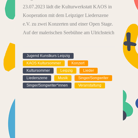
23.07.2023 lädt die Kulturwerkstatt KAOS in
Kooperation mit dem Leipziger Liederszene
e.V. zu zwei Konzerten und einer Open Stage.
Auf der malerischen Seebühne am Ulrichsteich
Jugend Kunstkurs Leipzig
KAOS Kultursommer
Konzert
Kultursommer
Leipzig
Lieder
Liederszene
Musik
Singer/Songwriter
Singer/Songwriter*innen
Veranstaltung