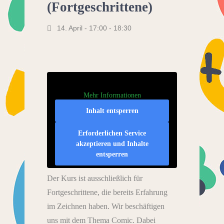
(Fortgeschrittene)
14. April - 17:00
-
18:30
Mehr Informationen
Inhalt entsperren
Erforderlichen Service
akzeptieren und Inhalte
entsperren
Der Kurs ist ausschließlich für
Fortgeschrittene, die bereits Erfahrung
im Zeichnen haben. Wir beschäftigen
uns mit dem Thema Comic. Dabei