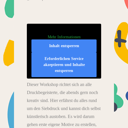
Mehr Informationen
Inhalt entsperren
Erforderlichen Service
akzeptieren und Inhalte
entsperren
Dieser Workshop richtet sich an alle
Druckbegeisterte, die abends gern noch
kreativ sind. Hier erfährst du alles rund
um den Siebdruck und kannst dich selbst
künstlerisch austoben. Es wird darum
gehen erste eigene Motive zu erstellen,