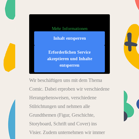
Mehr Informationen
Inhalt entsperren
Erforderlichen Service
akzeptieren und Inhalte
entsperren
Wir beschäftigen uns mit dem Thema
Comic. Dabei erproben wir verschiedene
Herangehensweisen, verschiedene
Stilrichtungen und nehmen alle
Grundthemen (Figur, Geschichte,
Storyboard, Schrift und Cover) ins
Visier. Zudem unternehmen wir immer