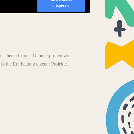
entsperren
 dem Thema Comic. Dabei erproben wir
t die Erarbeitung eigener Projekte.