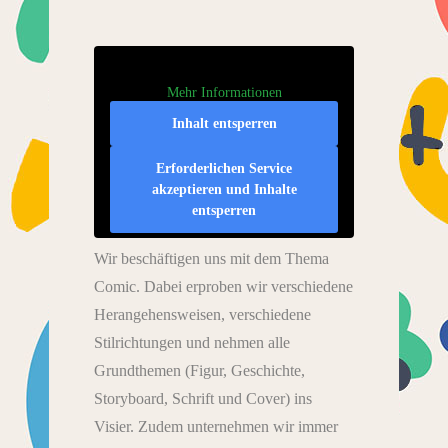
Mehr Informationen
Inhalt entsperren
Erforderlichen Service
akzeptieren und Inhalte
entsperren
Wir beschäftigen uns mit dem Thema
Comic. Dabei erproben wir verschiedene
Herangehensweisen, verschiedene
Stilrichtungen und nehmen alle
Grundthemen (Figur, Geschichte,
Storyboard, Schrift und Cover) ins
Visier. Zudem unternehmen wir immer