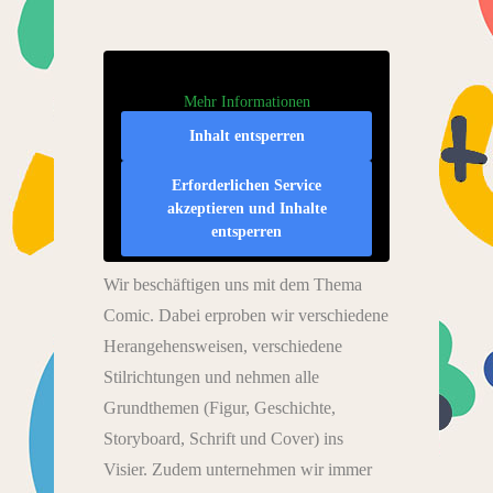
Mehr Informationen
Inhalt entsperren
Erforderlichen Service
akzeptieren und Inhalte
entsperren
Wir beschäftigen uns mit dem Thema
Comic. Dabei erproben wir verschiedene
Herangehensweisen, verschiedene
Stilrichtungen und nehmen alle
Grundthemen (Figur, Geschichte,
Storyboard, Schrift und Cover) ins
Visier. Zudem unternehmen wir immer