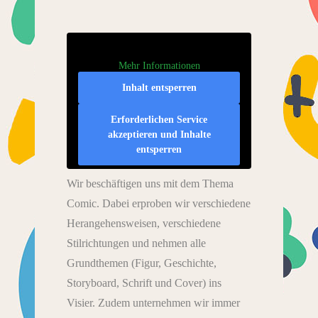
Mehr Informationen
Inhalt entsperren
Erforderlichen Service
akzeptieren und Inhalte
entsperren
Wir beschäftigen uns mit dem Thema
Comic. Dabei erproben wir verschiedene
Herangehensweisen, verschiedene
Stilrichtungen und nehmen alle
Grundthemen (Figur, Geschichte,
Storyboard, Schrift und Cover) ins
Visier. Zudem unternehmen wir immer