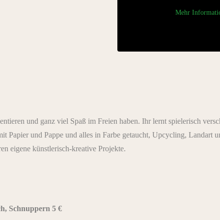
Mehr Informati
ntieren und ganz viel Spaß im Freien haben. Ihr lernt spielerisch ver
it Papier und Pappe und alles in Farbe getaucht, Upcycling, Landart
ren eigene künstlerisch-kreative Projekte.
ch, Schnuppern 5 €