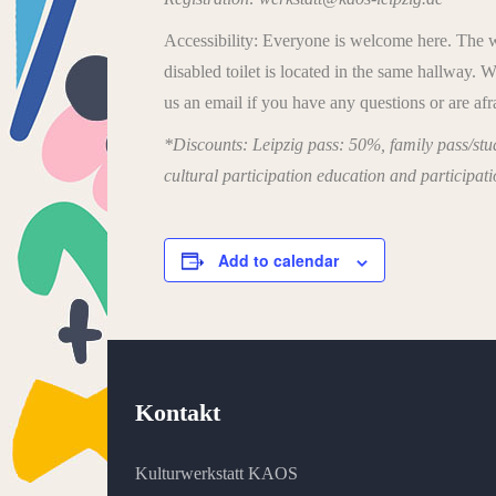
Accessibility: Everyone is welcome here. The wor
disabled toilet is located in the same hallway.
us an email if you have any questions or are afr
*Discounts: Leipzig pass: 50%, family pass/stud
cultural participation education and participat
Add to calendar
Kontakt
Kulturwerkstatt KAOS