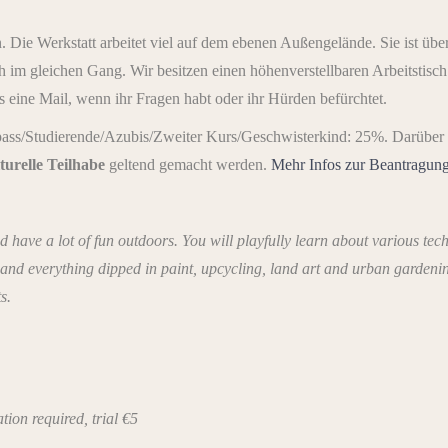
 Die Werkstatt arbeitet viel auf dem ebenen Außengelände. Sie ist übe
ich im gleichen Gang. Wir besitzen einen höhenverstellbaren Arbeitstis
s eine Mail, wenn ihr Fragen habt oder ihr Hürden befürchtet.
ass/Studierende/Azubis/Zweiter Kurs/Geschwisterkind: 25%. Darüber
turelle Teilhabe
geltend gemacht werden.
Mehr Infos zur Beantragung 
d have a lot of fun outdoors. You will playfully learn about various te
 and everything dipped in paint, upcycling, land art and urban garden
s.
tion required, trial €5