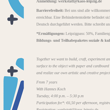
Anmeldung: werkstatt@kaos-leipzig.de
Barrierefreiheit:
Bei uns sind alle willkommen.
erreichbar. Eine Behindertentoilette befindet s
Deutsch durchgeführt werden. Bitte schreibt un
*Ermäßigungen:
Leipzigpass: 50%, Familienp
Bildungs- und Teilhabepaketes soziale & kul
Together we want to build, craft, experiment an
surface to the object with paper and cardboard
and realize our own artistic and creative project
From 7 years
With Hannes Koch
Tuesday, 4:00 p.m. – 5:30 p.m
Participation fee*: €6,50 per afternoon, registra
Registration: werkstatt@kaos-leipzig.de