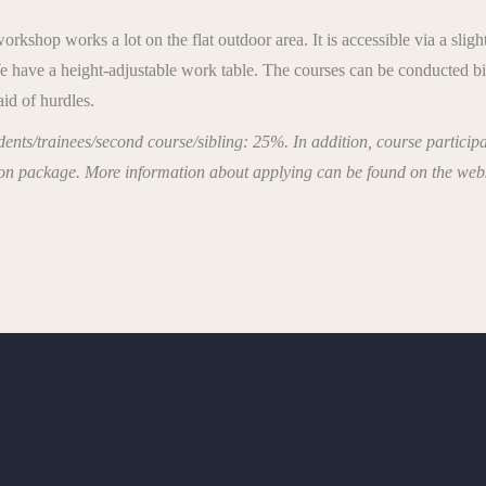
kshop works a lot on the flat outdoor area. It is accessible via a sligh
 We have a height-adjustable work table. The courses can be conducted b
aid of hurdles.
ents/trainees/second course/sibling: 25%. In addition, course participa
ion package. More information about applying can be found on the websi