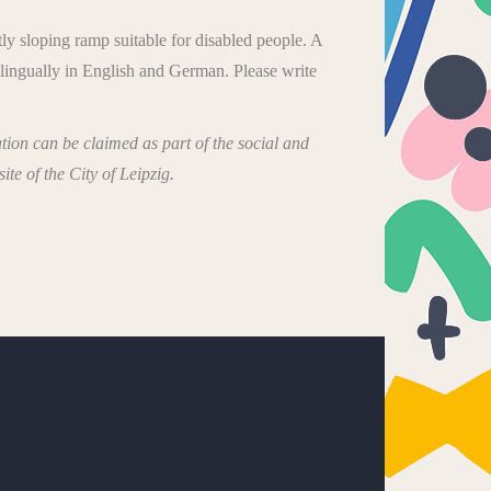
tly sloping ramp suitable for disabled people. A
ilingually in English and German. Please write
tion can be claimed as part of the social and
te of the City of Leipzig.