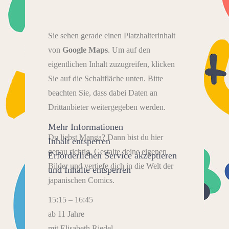
Sie sehen gerade einen Platzhalterinhalt
von
Google Maps
. Um auf den
eigentlichen Inhalt zuzugreifen, klicken
Sie auf die Schaltfläche unten. Bitte
beachten Sie, dass dabei Daten an
Drittanbieter weitergegeben werden.
Mehr Informationen
Du liebst Manga? Dann bist du hier
Inhalt entsperren
genau richtig. Gestalte deine eigenen
Erforderlichen Service akzeptieren
Bilder und vertiefe dich in die Welt der
und Inhalte entsperren
japanischen Comics.
15:15 – 16:45
ab 11 Jahre
mit Elisabeth Riedel