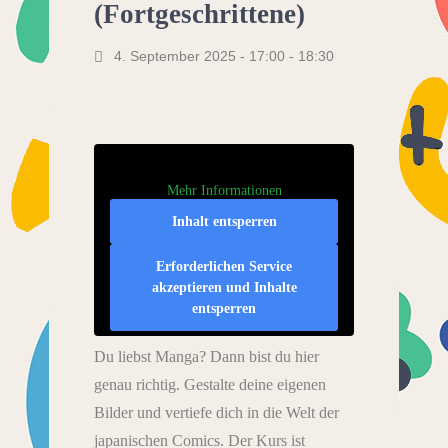
(Fortgeschrittene)
4. September 2025 - 17:00
-
18:30
Mehr Informationen
Inhalt entsperren
Erforderlichen Service
akzeptieren und Inhalte
entsperren
Du liebst Manga? Dann bist du hier
genau richtig. Gestalte deine eigenen
Bilder und vertiefe dich in die Welt der
japanischen Comics. Der Kurs ist