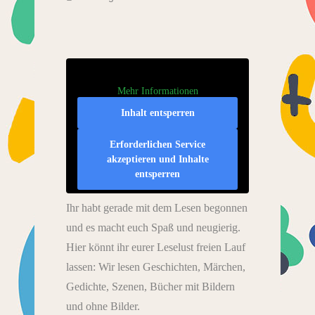
Mehr Informationen
Inhalt entsperren
Erforderlichen Service
akzeptieren und Inhalte
entsperren
Ihr habt gerade mit dem Lesen begonnen
und es macht euch Spaß und neugierig.
Hier könnt ihr eurer Leselust freien Lauf
lassen: Wir lesen Geschichten, Märchen,
Gedichte, Szenen, Bücher mit Bildern
und ohne Bilder.