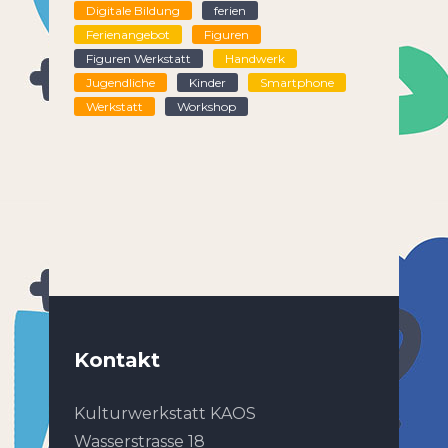
Digitale Bildung
ferien
Ferienangebot
Figuren
Figuren Werkstatt
Handwerk
Jugendliche
Kinder
Smartphone
Werkstatt
Workshop
Kontakt
Kulturwerkstatt KAOS
Wasserstrasse 18