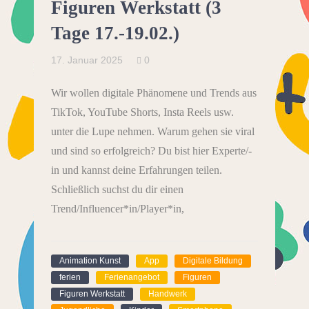
Figuren Werkstatt (3
Tage 17.-19.02.)
17. Januar 2025
0
Wir wollen digitale Phänomene und Trends aus
TikTok, YouTube Shorts, Insta Reels usw.
unter die Lupe nehmen. Warum gehen sie viral
und sind so erfolgreich? Du bist hier Experte/-
in und kannst deine Erfahrungen teilen.
Schließlich suchst du dir einen
Trend/Influencer*in/Player*in,
Animation Kunst
App
Digitale Bildung
ferien
Ferienangebot
Figuren
Figuren Werkstatt
Handwerk