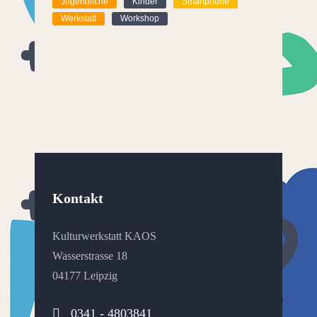
Jugendliche
Kinder
Smartphone
Werkstatt
Workshop
Kontakt
Kulturwerkstatt KAOS
Wasserstrasse 18
04177 Leipzig
0341 - 4803841