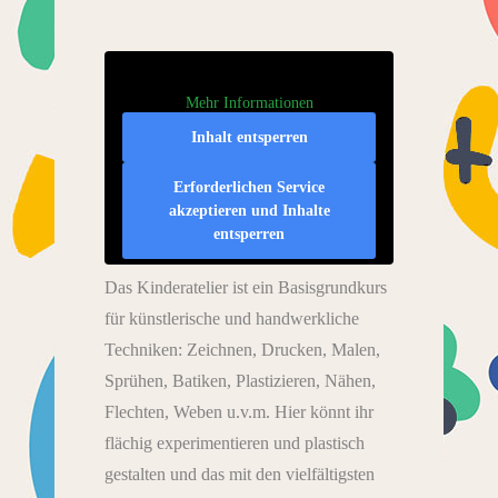
Mehr Informationen
Inhalt entsperren
Erforderlichen Service
akzeptieren und Inhalte
entsperren
Das Kinderatelier ist ein Basisgrundkurs
für künstlerische und handwerkliche
Techniken: Zeichnen, Drucken, Malen,
Sprühen, Batiken, Plastizieren, Nähen,
Flechten, Weben u.v.m. Hier könnt ihr
flächig experimentieren und plastisch
gestalten und das mit den vielfältigsten