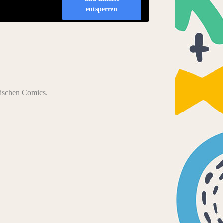
entsperren
anischen Comics.