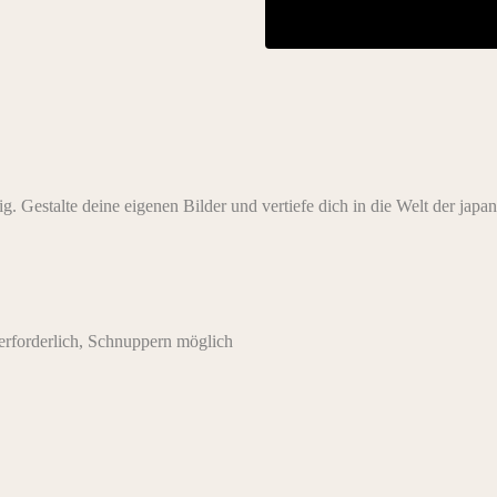
g. Gestalte deine eigenen Bilder und vertiefe dich in die Welt der jap
rforderlich, Schnuppern möglich