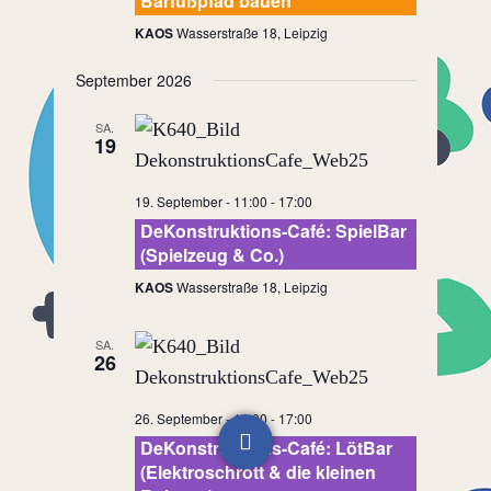
Barfußpfad bauen
KAOS
Wasserstraße 18, Leipzig
September 2026
SA.
19
19. September - 11:00
-
17:00
DeKonstruktions-Café: SpielBar
(Spielzeug & Co.)
KAOS
Wasserstraße 18, Leipzig
SA.
26
26. September - 11:00
-
17:00
DeKonstruktions-Café: LötBar
(Elektroschrott & die kleinen