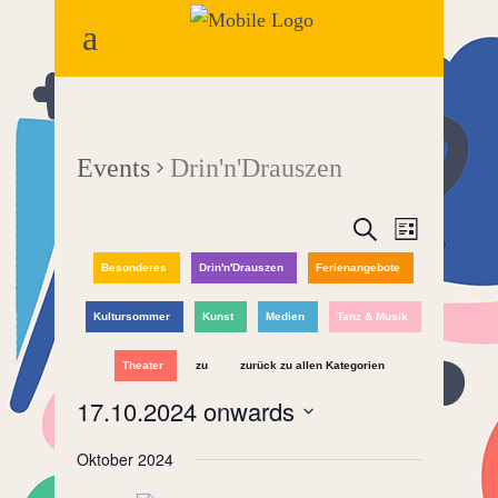
Events
Drin'n'Drauszen
Events
Event
Search
List
Views
Besonderes
Drin'n'Drauszen
Ferienangebote
Search
Naviga
and
Kultursommer
Kunst
Medien
Tanz & Musik
Views
Theater
zu
zurück zu allen Kategorien
17.10.2024 onwards
Navigatio
Select
Oktober 2024
date.