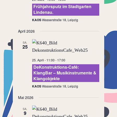
Frühjahrsputz im Stadtgarten
Lindenau.
KAOS
Wasserstraße 18, Leipzig
April 2026
SA.
25
25. April - 11:00
-
17:00
DeKonstruktions-Café:
KlangBar – Musikinstrumente &
Klangobjekte
KAOS
Wasserstraße 18, Leipzig
Mai 2026
SA.
9