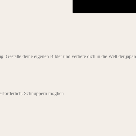
g. Gestalte deine eigenen Bilder und vertiefe dich in die Welt der jap
rforderlich, Schnuppern möglich