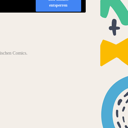
entsperren
anischen Comics.