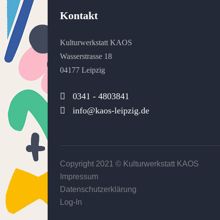
20:00
Kontakt
21:00
Kulturwerkstatt KAOS
22:00
Wasserstrasse 18
04177 Leipzig
23:00
0:00
0341 - 4803841
info@kaos-leipzig.de
Copyright 2021 ©
Kulturwerkstatt KAOS
Impressum
Datenschutzerklärung
Log-In