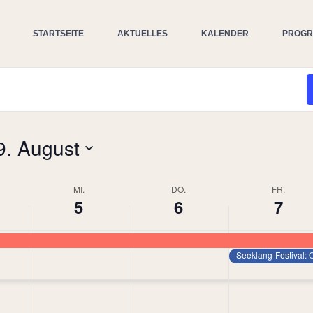
STARTSEITE
AKTUELLES
KALENDER
PROG
9. August
MI.
DO.
FR.
5
6
7
Seeklang-Festival: 