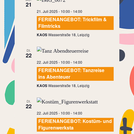
21
21. Juli 2025 - 10:00
-
14:00
FERIENANGEBOT: Trickfilm &
Filmtricks
KAOS
Wasserstraße 18, Leipzig
DI.
22
22. Juli 2025 - 10:00
-
14:00
FERIENANGEBOT: Tanzreise
ins Abenteuer
KAOS
Wasserstraße 18, Leipzig
DI.
22
22. Juli 2025 - 10:00
-
14:00
FERIENANGEBOT: Kostüm- und
Figurenwerksta