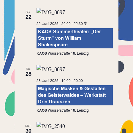
SO.
22
22. Juni 2025 - 20:00
-
22:30
KAOS-Sommertheater: „Der
Sturm“ von William
Shakespeare
KAOS
Wasserstraße 18, Leipzig
SA.
28
28. Juni 2025 - 19:00
-
20:00
Magische Masken & Gestalten
des Geisterwaldes – Werkstatt
Drin’Drauszen
KAOS
Wasserstraße 18, Leipzig
MO.
30