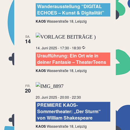
Wanderausstellung “DIGITAL
ECHOES – Kunst & Digitalität”
KAOS
Wasserstraße 18, Leipzig
SA.
14
14. Juni 2025 - 17:30
-
18:30
Uraufführung: Ein Ort wie in
deiner Fantasie – TheaterTeens
KAOS
Wasserstraße 18, Leipzig
FR.
20
20. Juni 2025 - 20:00
-
22:30
PREMIERE KAOS-
Sommertheater: „Der Sturm“
von William Shakespeare
KAOS
Wasserstraße 18, Leipzig