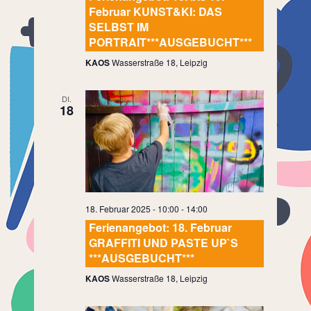
Februar KUNST&KI: DAS
SELBST IM
PORTRAIT***AUSGEBUCHT***
KAOS
Wasserstraße 18, Leipzig
DI.
18
18. Februar 2025 - 10:00
-
14:00
Ferienangebot: 18. Februar
GRAFFITI UND PASTE UP`S
***AUSGEBUCHT***
KAOS
Wasserstraße 18, Leipzig