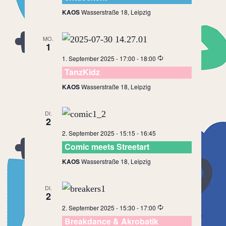
KAOS
Wasserstraße 18, Leipzig
MO.
1
1. September 2025 - 17:00
-
18:00
TanzKidz
KAOS
Wasserstraße 18, Leipzig
DI.
2
2. September 2025 - 15:15
-
16:45
Comic meets Streetart
KAOS
Wasserstraße 18, Leipzig
DI.
2
2. September 2025 - 15:30
-
17:00
Breakdance & Akrobatik