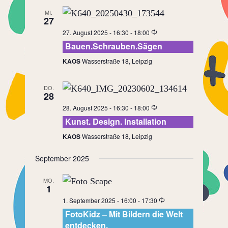
MI.
27
27. August 2025 - 16:30
-
18:00
Bauen.Schrauben.Sägen
KAOS
Wasserstraße 18, Leipzig
DO.
28
28. August 2025 - 16:30
-
18:00
Kunst. Design. Installation
KAOS
Wasserstraße 18, Leipzig
September 2025
MO.
1
1. September 2025 - 16:00
-
17:30
FotoKidz – Mit Bildern die Welt
entdecken.