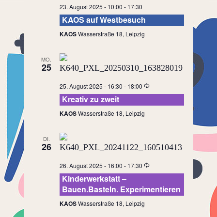
23. August 2025 - 10:00
-
17:30
KAOS auf Westbesuch
KAOS
Wasserstraße 18, Leipzig
MO.
25
25. August 2025 - 16:30
-
18:00
Kreativ zu zweit
KAOS
Wasserstraße 18, Leipzig
DI.
26
26. August 2025 - 16:00
-
17:30
Kinderwerkstatt –
Bauen.Basteln. Experimentieren
KAOS
Wasserstraße 18, Leipzig