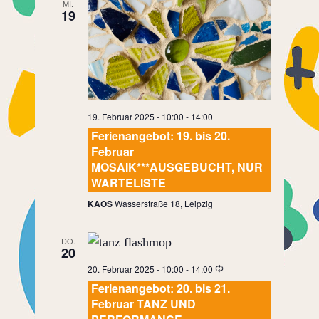
MI.
19
19. Februar 2025 - 10:00
-
14:00
Ferienangebot: 19. bis 20.
Februar
MOSAIK***AUSGEBUCHT, NUR
WARTELISTE
KAOS
Wasserstraße 18, Leipzig
DO.
20
20. Februar 2025 - 10:00
-
14:00
Ferienangebot: 20. bis 21.
Februar TANZ UND