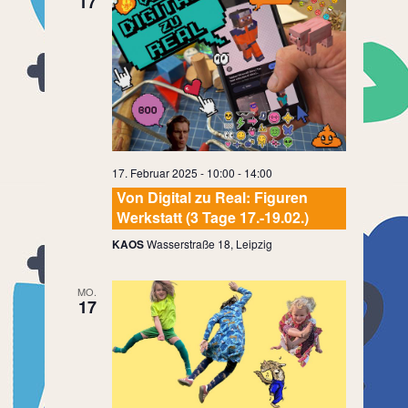
17
17. Februar 2025 - 10:00
-
14:00
Von Digital zu Real: Figuren
Werkstatt (3 Tage 17.-19.02.)
KAOS
Wasserstraße 18, Leipzig
MO.
17