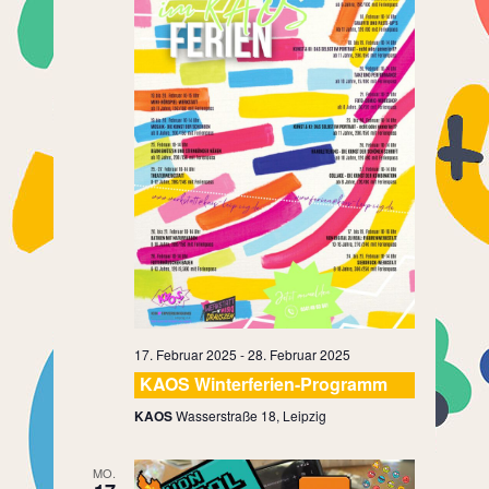
17. Februar 2025
-
28. Februar 2025
KAOS Winterferien-Programm
KAOS
Wasserstraße 18, Leipzig
MO.