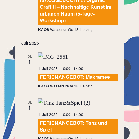
Graffiti – Nachhaltige Kunst im
urbanen Raum (5-Tage-
Workshop)
KAOS
Wasserstraße 18, Leipzig
Juli 2025
DI.
1
1. Juli 2025 - 10:00
-
14:00
FERIENANGEBOT: Makramee
KAOS
Wasserstraße 18, Leipzig
DI.
1
1. Juli 2025 - 10:00
-
14:00
FERIENANGEBOT: Tanz und
Spiel
KAOS
Wasserstraße 18, Leipzig