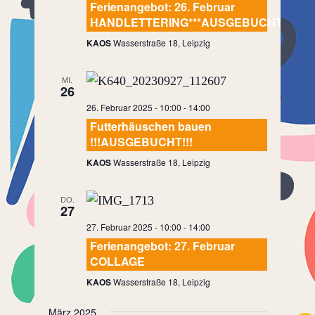
Ferienangebot: 26. Februar
HANDLETTERING***AUSGEBUCHT***
KAOS
Wasserstraße 18, Leipzig
MI.
26
26. Februar 2025 - 10:00
-
14:00
Futterhäuschen bauen
!!!AUSGEBUCHT!!!
KAOS
Wasserstraße 18, Leipzig
DO.
27
27. Februar 2025 - 10:00
-
14:00
Ferienangebot: 27. Februar
COLLAGE
KAOS
Wasserstraße 18, Leipzig
März 2025